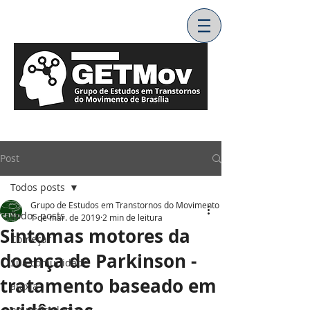
Post
Todos posts
Grupo de Estudos em Transtornos do Movimento
Todos posts
1 de mar. de 2019
2 min de leitura
Sintomas motores da
Começar
doença de Parkinson -
Sua comunidade
tratamento baseado em
ataxia
neurofisiologia