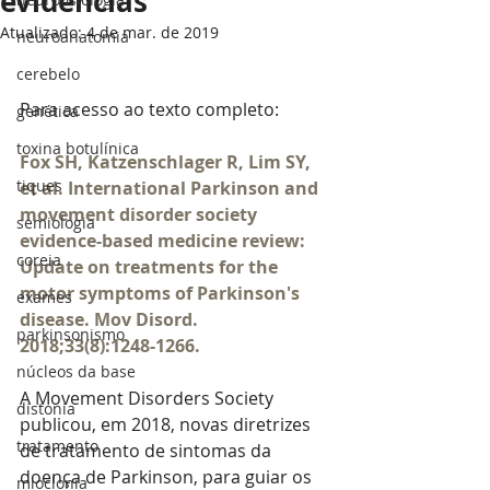
evidências
Atualizado:
4 de mar. de 2019
neuroanatomia
cerebelo
Para acesso ao texto completo:
genética
toxina botulínica
Fox SH, Katzenschlager R, Lim SY, 
tiques
et al. International Parkinson and 
movement disorder society 
semiologia
evidence-based medicine review: 
coreia
Update on treatments for the 
motor symptoms of Parkinson's 
exames
disease. Mov Disord. 
parkinsonismo
2018;33(8):1248-1266. 
núcleos da base
A Movement Disorders Society 
distonia
publicou, em 2018, novas diretrizes 
tratamento
de tratamento de sintomas da 
doença de Parkinson, para guiar os 
mioclonia