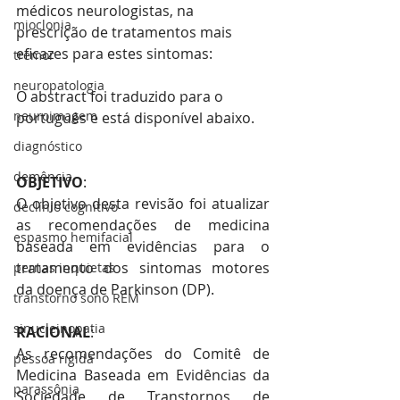
médicos neurologistas, na 
mioclonia
prescrição de tratamentos mais 
eficazes para estes sintomas:
tremor
neuropatologia
O abstract foi traduzido para o 
neuroimagem
português e está disponível abaixo.
diagnóstico
demência
OBJETIVO
:
O objetivo desta revisão foi atualizar 
declínio cognitivo
as recomendações de medicina 
espasmo hemifacial
baseada em evidências para o 
tratamento dos sintomas motores 
pernas inquietas
da doença de Parkinson (DP).
transtorno sono REM
sinucleinopatia
RACIONAL
:
As recomendações do Comitê de 
pessoa rígida
Medicina Baseada em Evidências da 
parassônia
Sociedade de Transtornos de 