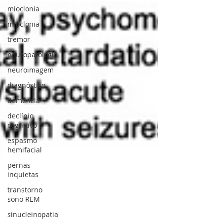
mioclonia
mioclonia
tremor
neuropatologia
neuroimagem
diagnóstico
demência
declínio
cognitivo
espasmo
hemifacial
pernas
inquietas
transtorno
sono REM
sinucleinopatia