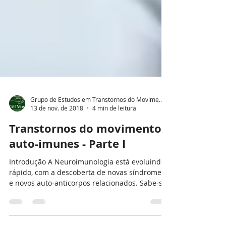
Grupo de Estudos em Transtornos do Movimento
13 de nov. de 2018
4 min de leitura
Transtornos do movimento
auto-imunes - Parte I
Introdução A Neuroimunologia está evoluindo
rápido, com a descoberta de novas síndromes
e novos auto-anticorpos relacionados. Sabe-se
que...